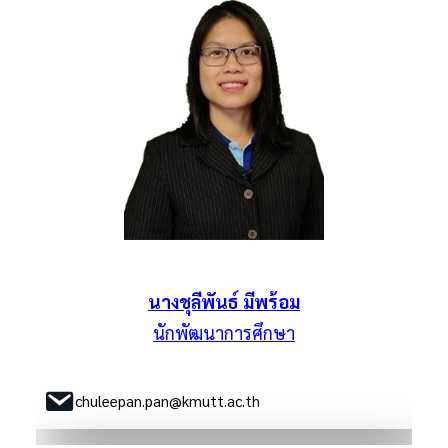
นางชุลีพันธ์ มีพร้อม
นักพัฒนาการศึกษา
chuleepan.pan@kmutt.ac.th