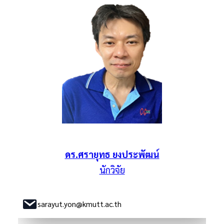
ดร.ศรายุทธ ยงประพัฒน์
นักวิจัย
sarayut.yon@kmutt.ac.th