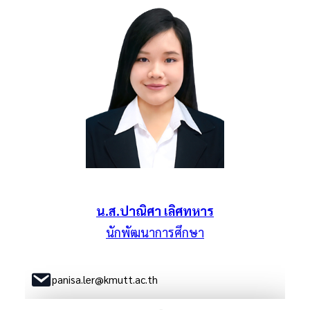
น.ส.ปาณิศา เลิศทหาร
นักพัฒนาการศึกษา
panisa.ler@kmutt.ac.th