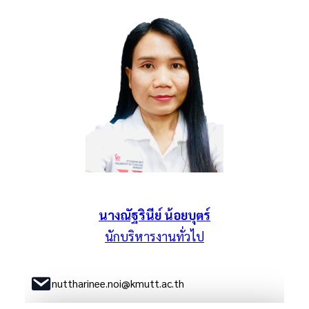
นางณัฐรินีย์ น้อยบุตร์
นักบริหารงานทั่วไป
nuttharinee.noi@kmutt.ac.th