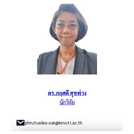
ดร.ภฤศดี สุขพ่วง
นักวิจัย
phrutsadee.suk@kmutt.ac.th