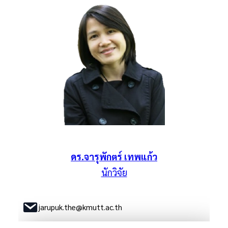
ดร.จารุพักตร์ เทพแก้ว
นักวิจัย
jarupuk.the@kmutt.ac.th