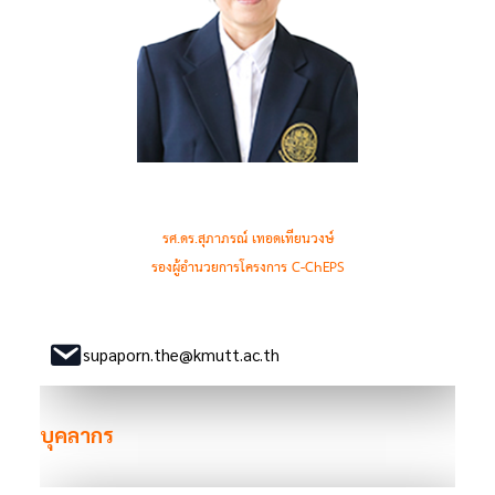
รศ.ดร.สุภาภรณ์ เทอดเทียนวงษ์
รองผู้อำนวยการโครงการ C-ChEPS
supaporn.the@kmutt.ac.th
บุคลากร