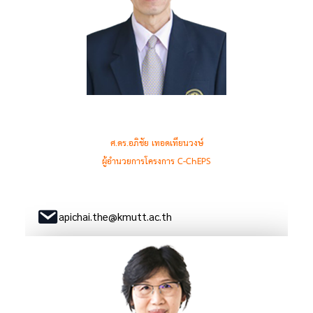
ศ.ดร.อภิชัย เทอดเทียนวงษ์
ผู้อำนวยการโครงการ C-ChEPS
apichai.the@kmutt.ac.th